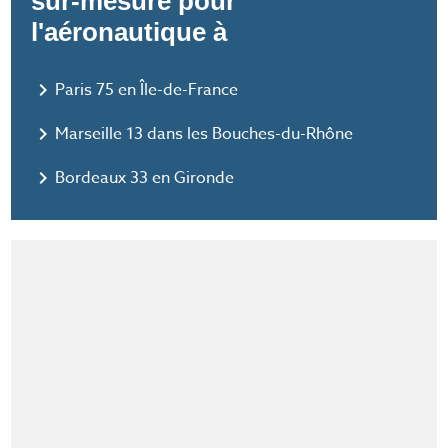
sur-mesure pour
l'aéronautique à
navigate_next
Paris 75 en Île-de-France
navigate_next
Marseille 13 dans les Bouches-du-Rhône
navigate_next
Bordeaux 33 en Gironde