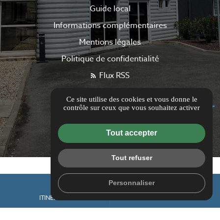
Guide local
Informations complémentaires
Mentions légales
Politique de confidentialité
Flux RSS
Gestion des cookies
Ce site utilise des cookies et vous donne le
contrôle sur ceux que vous souhaitez activer
Tout accepter
Tout refuser
place
mail
Personnaliser
ITINÉRAIRE
CONTACTEZ-NOUS